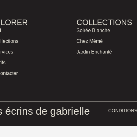
PLORER
COLLECTIONS
l
Soirée Blanche
llections
Chez Mémé
rvices
Jardin Enchanté
ifs
ontacter
s écrins de gabrielle
CONDITIONS